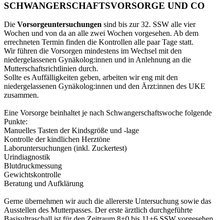
SCHWANGERSCHAFTSVORSORGE UND CO
Die
Vorsorgeuntersuchungen
sind bis zur 32. SSW alle vier
Wochen und von da an alle zwei Wochen vorgesehen. Ab dem
errechneten Termin finden die Kontrollen alle paar Tage statt.
Wir führen die Vorsorgen mindestens im Wechsel mit den
niedergelassenen Gynäkolog:innen und in Anlehnung an die
Mutterschaftsrichtlinien durch.
Sollte es Auffälligkeiten geben, arbeiten wir eng mit den
niedergelassenen Gynäkolog:innen und den Ärzt:innen des UKE
zusammen.
Eine Vorsorge beinhaltet je nach Schwangerschaftswoche folgende
Punkte:
Manuelles Tasten der Kindsgröße und -lage
Kontrolle der kindlichen Herztöne
Laboruntersuchungen (inkl. Zuckertest)
Urindiagnostik
Blutdruckmessung
Gewichtskontrolle
Beratung und Aufklärung
Gerne übernehmen wir auch die allererste Untersuchung sowie das
Ausstellen des Mutterpasses. Der erste ärztlich durchgeführte
Basisultraschall ist für den Zeitraum 8+0 bis 11+6 SSW vorgesehen.