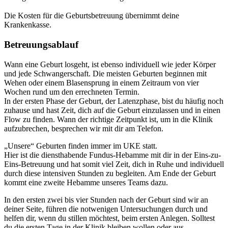
Die Kosten für die Geburtsbetreuung übernimmt deine
Krankenkasse.
Betreuungsablauf
Wann eine Geburt losgeht, ist ebenso individuell wie jeder Körper
und jede Schwangerschaft. Die meisten Geburten beginnen mit
Wehen oder einem Blasensprung in einem Zeitraum von vier
Wochen rund um den errechneten Termin.
In der ersten Phase der Geburt, der Latenzphase, bist du häufig noch
zuhause und hast Zeit, dich auf die Geburt einzulassen und in einen
Flow zu finden. Wann der richtige Zeitpunkt ist, um in die Klinik
aufzubrechen, besprechen wir mit dir am Telefon.
„Unsere“ Geburten finden immer im UKE statt.
Hier ist die diensthabende Fundus-Hebamme mit dir in der Eins-zu-
Eins-Betreuung und hat somit viel Zeit, dich in Ruhe und individuell
durch diese intensiven Stunden zu begleiten. Am Ende der Geburt
kommt eine zweite Hebamme unseres Teams dazu.
In den ersten zwei bis vier Stunden nach der Geburt sind wir an
deiner Seite, führen die notwenigen Untersuchungen durch und
helfen dir, wenn du stillen möchtest, beim ersten Anlegen. Solltest
du die ersten Tage in der Klinik bleiben wollen oder aus