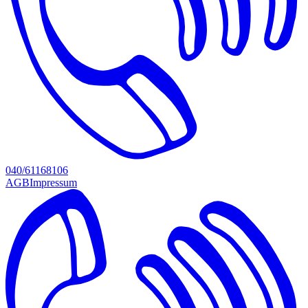
040/61168106
AGB
Impressum